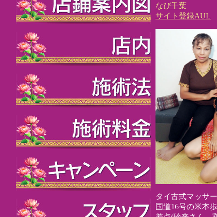
なび千葉
サイト登録AUL
タイ古式マッサ
国道16号の米本
差点(珍来さん、