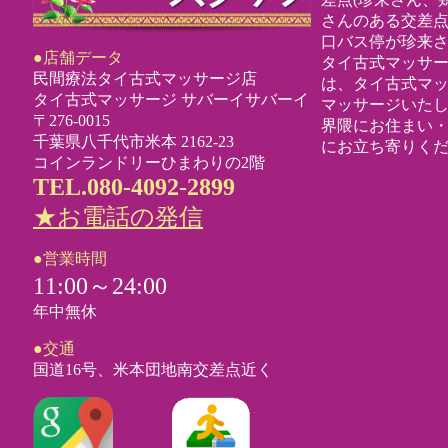
さんのある交差点
口バス停が珍来
●店舗データ
タイ古式マッサ
民間療法タイ古式マッサージ店
は、タイ古式マ
タイ古式マッサージ サバーイサバーイ
マッサージいた
〒276-0015
界隈にお住まい
千葉県八千代市米本 2162-23
にお立ち寄りく
コインランドリーひまわりの2階
TEL.080-4092-2899
★お電話の発信
●営業時間
11:00～24:00
年中無休
●交通
国道16号、米本団地南交差点近く